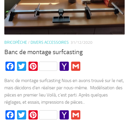
BRICOPÊCHE
/
DIVERS ACCESSOIRES
31/12/2020
Banc de montage surfcasting
Facebook
Twitter
Pinterest
Yahoo
Gmail
Mail
Banc de montage surfcasting Nous en avons trouvé sur le net,
mais décidons d’en réaliser par nous-même. Modélisation des
pièces en premier lieu Voilà, c’est parti. Après quelques
réglages, et essais, impressions de pièces...
Facebook
Twitter
Pinterest
Yahoo
Gmail
Mail