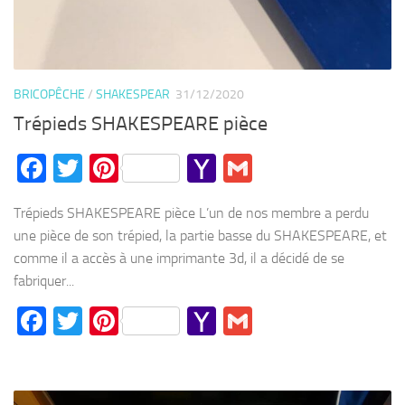
BRICOPÊCHE
/
SHAKESPEAR
31/12/2020
Trépieds SHAKESPEARE pièce
Facebook
Twitter
Pinterest
Yahoo
Gmail
Mail
Trépieds SHAKESPEARE pièce L’un de nos membre a perdu
une pièce de son trépied, la partie basse du SHAKESPEARE, et
comme il a accès à une imprimante 3d, il a décidé de se
fabriquer...
Facebook
Twitter
Pinterest
Yahoo
Gmail
Mail