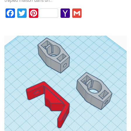
trépied maison dans un...
Facebook
Twitter
Pinterest
Yahoo
Gmail
Mail