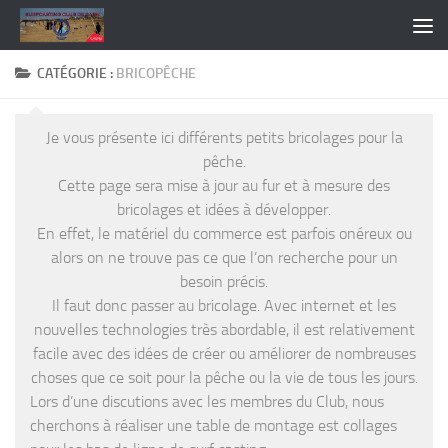
Skip to content
CATÉGORIE :
BRICOPÊCHE
Je vous présente ici différents petits bricolages pour la
pêche.
Cette page sera mise à jour au fur et à mesure des
bricolages et idées à développer.
En effet, le matériel du commerce est parfois onéreux ou
alors on ne trouve pas ce que l’on recherche pour un
besoin précis.
Il faut donc passer au bricolage. Avec internet et les
nouvelles technologies très abordable, il est relativement
facile avec des idées de créer ou améliorer de nombreuses
choses que ce soit pour la pêche ou la vie de tous les jours.
Lors d’une discutions avec les membres du Club, nous
cherchons à réaliser une table de montage est collages