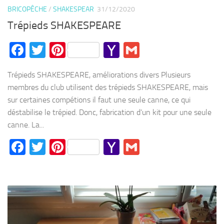
BRICOPÊCHE
/
SHAKESPEAR
31/12/2020
Trépieds SHAKESPEARE
Facebook
Twitter
Pinterest
Yahoo
Gmail
Mail
Trépieds SHAKESPEARE, améliorations divers Plusieurs
membres du club utilisent des trépieds SHAKESPEARE, mais
sur certaines compétions il faut une seule canne, ce qui
déstabilise le trépied. Donc, fabrication d’un kit pour une seule
canne. La...
Facebook
Twitter
Pinterest
Yahoo
Gmail
Mail