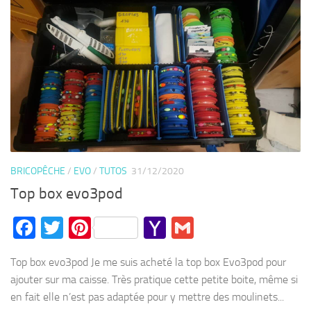
BRICOPÊCHE
/
EVO
/
TUTOS
31/12/2020
Top box evo3pod
Facebook
Twitter
Pinterest
Yahoo
Gmail
Mail
Top box evo3pod Je me suis acheté la top box Evo3pod pour
ajouter sur ma caisse. Très pratique cette petite boite, même si
en fait elle n’est pas adaptée pour y mettre des moulinets...