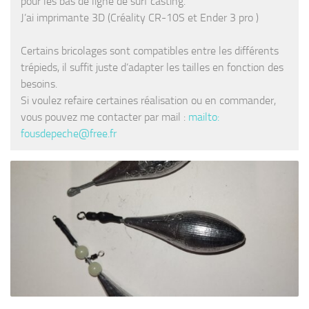
pour les bas de ligne de surf casting.
J’ai imprimante 3D (Créality CR-10S et Ender 3 pro )
Certains bricolages sont compatibles entre les différents
trépieds, il suffit juste d’adapter les tailles en fonction des
besoins.
Si voulez refaire certaines réalisation ou en commander,
vous pouvez me contacter par mail :
mailto:
fousdepeche@free.fr