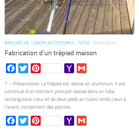
BRICOPÊCHE
/
DIVERS ACCESSOIRES
/
TUTOS
10/01/2021
Fabrication d’un trépied maison
Facebook
Twitter
Pinterest
Yahoo
Gmail
Mail
1 – Présentation Le trépied est réalisé en aluminium. Il est
constitué d’un montant principal réalisé dans un tube
rectangulaire creux et de deux pieds en tubes ronds creux à
l’avant, comportant des pointes...
Facebook
Twitter
Pinterest
Yahoo
Gmail
Mail