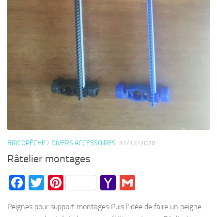
BRICOPÊCHE
/
DIVERS ACCESSOIRES
31/12/2020
Râtelier montages
Facebook
Twitter
Pinterest
Yahoo
Gmail
Mail
Peignes pour support montages Puis l’idée de faire un peigne