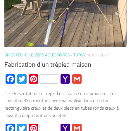
BRICOPÊCHE
/
DIVERS ACCESSOIRES
/
TUTOS
10/01/2021
Fabrication d’un trépied maison
Facebook
Twitter
Pinterest
Yahoo
Gmail
Mail
1 – Présentation Le trépied est réalisé en aluminium. Il est
constitué d’un montant principal réalisé dans un tube
rectangulaire creux et de deux pieds en tubes ronds creux à
l’avant, comportant des pointes...
Facebook
Twitter
Pinterest
Yahoo
Gmail