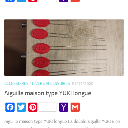
Mail
ACCESSOIRES
/
DIVERS ACCESSOIRES
31/12/2020
Aiguille maison type YUKI longue
Facebook
Twitter
Pinterest
Yahoo
Gmail
Mail
Aiguille maison type YUKI longue La double aiguille YUKI.Bien