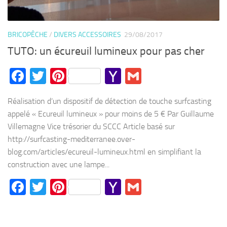
BRICOPÊCHE
/
DIVERS ACCESSOIRES
29/08/2017
TUTO: un écureuil lumineux pour pas cher
Facebook
Twitter
Pinterest
Yahoo
Gmail
Mail
Réalisation d’un dispositif de détection de touche surfcasting
appelé « Ecureuil lumineux » pour moins de 5 € Par Guillaume
Villemagne Vice trésorier du SCCC Article basé sur
http://surfcasting-mediterranee.over-
blog.com/articles/ecureuil-lumineux.html en simplifiant la
construction avec une lampe...
Facebook
Twitter
Pinterest
Yahoo
Gmail
Mail