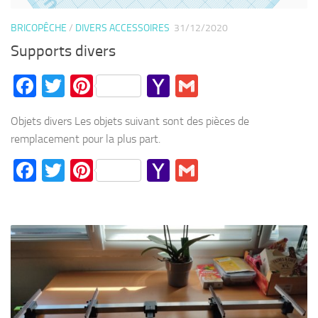
BRICOPÊCHE
/
DIVERS ACCESSOIRES
31/12/2020
Supports divers
Facebook
Twitter
Pinterest
Yahoo
Gmail
Mail
Objets divers Les objets suivant sont des pièces de
remplacement pour la plus part.
Facebook
Twitter
Pinterest
Yahoo
Gmail
Mail