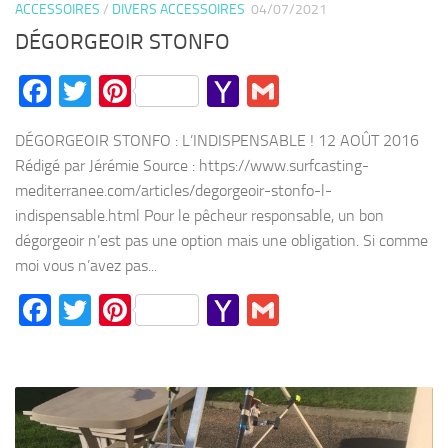
ACCESSOIRES
/
DIVERS ACCESSOIRES
04/07/2021
DÉGORGEOIR STONFO
Facebook
Twitter
Pinterest
Yahoo
Gmail
Mail
DÉGORGEOIR STONFO : L’INDISPENSABLE ! 12 AOÛT 2016
Rédigé par Jérémie Source : https://www.surfcasting-
mediterranee.com/articles/degorgeoir-stonfo-l-
indispensable.html Pour le pêcheur responsable, un bon
dégorgeoir n’est pas une option mais une obligation. Si comme
moi vous n’avez pas...
Facebook
Twitter
Pinterest
Yahoo
Gmail
Mail