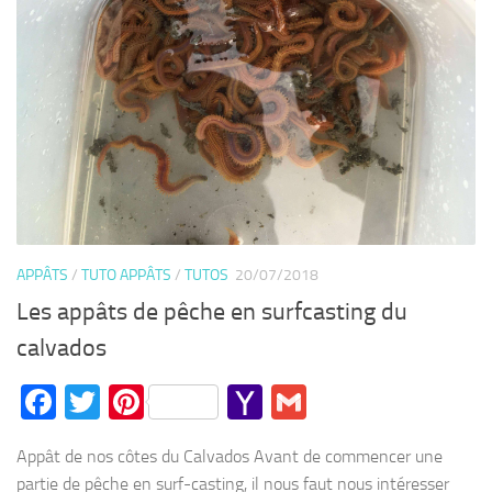
APPÂTS
/
TUTO APPÂTS
/
TUTOS
20/07/2018
Les appâts de pêche en surfcasting du
calvados
Facebook
Twitter
Pinterest
Yahoo
Gmail
Mail
Appât de nos côtes du Calvados Avant de commencer une
partie de pêche en surf-casting, il nous faut nous intéresser