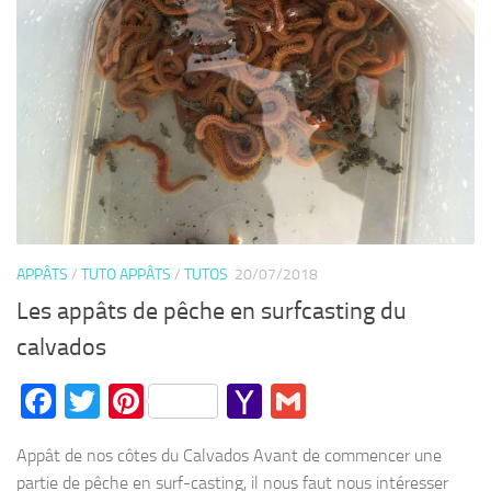
APPÂTS
/
TUTO APPÂTS
/
TUTOS
20/07/2018
Les appâts de pêche en surfcasting du
calvados
Facebook
Twitter
Pinterest
Yahoo
Gmail
Mail
Appât de nos côtes du Calvados Avant de commencer une
partie de pêche en surf-casting, il nous faut nous intéresser