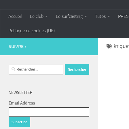
Accueil
Le club
Le surfcasting
Tutos
PRES
Politique de cookies (UE)
SUIVRE :
ÉTIQUE
Rechercher :
NEWSLETTER
Email Address