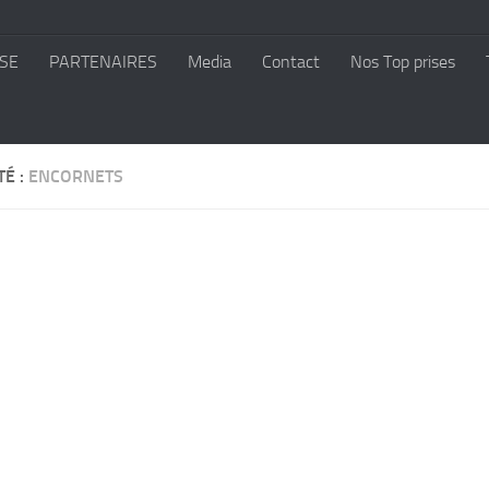
SE
PARTENAIRES
Media
Contact
Nos Top prises
TÉ :
ENCORNETS