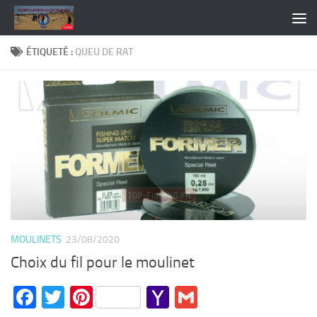
Skip to content
ÉTIQUETÉ :
QUEU DE RAT
MOULINETS
23/08/2020
Choix du fil pour le moulinet
Facebook
Twitter
Pinterest
Yahoo
Gmail