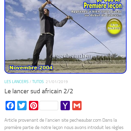
LES LANCERS
/
TUTOS
21/01/2019
Le lancer sud africain 2/2
Facebook
Twitter
Pinterest
Yahoo
Gmail
Mail
Article provenant de l’ancien site pecheaubar.com Dans la
première partie de notre leçon nous avons introduit les règles