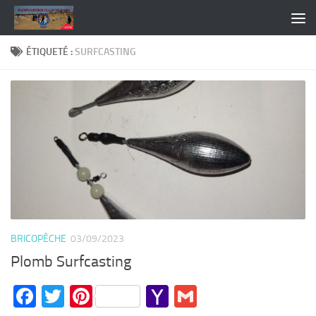
Skip to content
ÉTIQUETÉ :
SURFCASTING
BRICOPÊCHE
03/09/2023
Plomb Surfcasting
Facebook
Twitter
Pinterest
Yahoo
Gmail