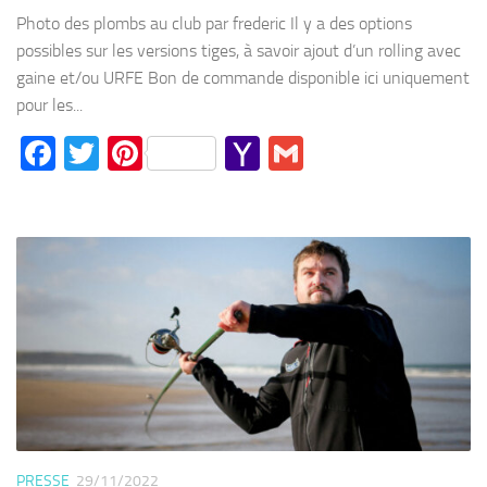
Mail
Photo des plombs au club par frederic Il y a des options
possibles sur les versions tiges, à savoir ajout d’un rolling avec
gaine et/ou URFE Bon de commande disponible ici uniquement
pour les...
Facebook
Twitter
Pinterest
Yahoo
Gmail
Mail
PRESSE
29/11/2022