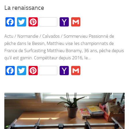
La renaissance
Facebook
Twitter
Pinterest
Yahoo
Gmail
Mail
Actu / Normandie / Calvados / Sommervieu Passionné de
pêche dans le Bessin, Matthieu vise les championnats de
France de Surfcasting Matthieu Bonamy, 36 ans, pêche depuis
qu’il est gamin. Compétiteur depuis 2016, le...
Facebook
Twitter
Pinterest
Yahoo
Gmail
Mail