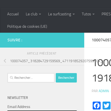
Accueil
Le club
Le surfcasting
Tutos
PRES
Politique de cookies (UE)
SUIVRE :
10007405
ARTICLE PRÉCÉDENT
100
100074057_318284729159569_4711918529207599104_n
191
Rechercher :
PAR
ADMIN
·
NEWSLETTER
Fa
Email Address