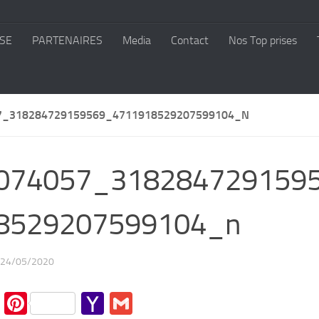
SE
PARTENAIRES
Media
Contact
Nos Top prises
7_318284729159569_4711918529207599104_N
074057_318284729159
8529207599104_n
24/05/2020
cebook
Twitter
Pinterest
Yahoo
Gmail