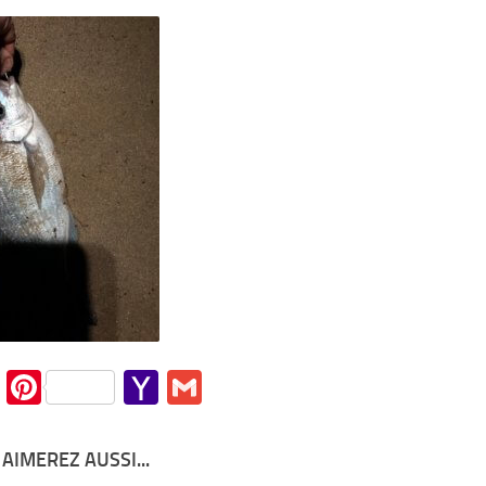
Mail
cebook
Twitter
Pinterest
Yahoo
Gmail
Mail
AIMEREZ AUSSI...