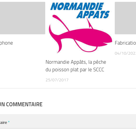
phone
Fabricati
04/10/202
Normandie Appâts, la pêche
du poisson plat par le SCCC
25/07/2017
 UN COMMENTAIRE
aire
*