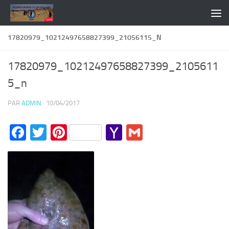
Skip to content
17820979_10212497658827399_21056115_N
17820979_10212497658827399_2105611
5_n
PAR
ADMIN
·
10/04/2017
Facebook
Twitter
Pinterest
Yahoo
Gmail
Mail