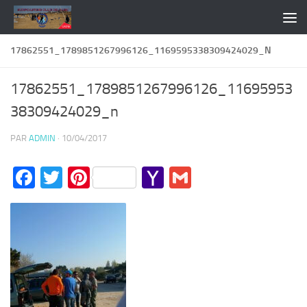
Skip to content
17862551_1789851267996126_1169595338309424029_N
17862551_1789851267996126_11695953
38309424029_n
PAR
ADMIN
·
10/04/2017
Facebook
Twitter
Pinterest
Yahoo
Gmail
Mail