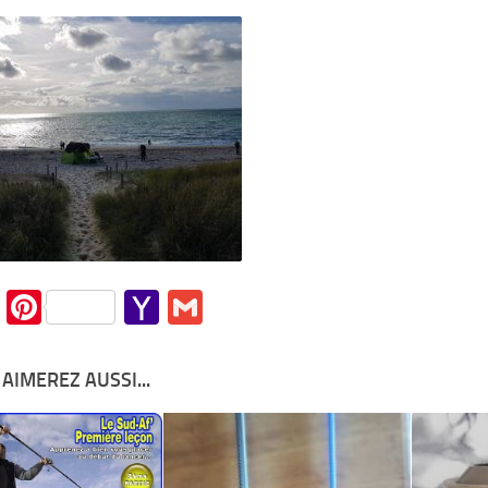
Mail
cebook
Twitter
Pinterest
Yahoo
Gmail
Mail
AIMEREZ AUSSI...