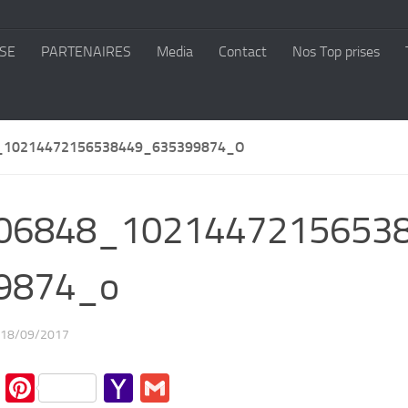
SE
PARTENAIRES
Media
Contact
Nos Top prises
_10214472156538449_635399874_O
06848_1021447215653
9874_o
18/09/2017
cebook
Twitter
Pinterest
Yahoo
Gmail