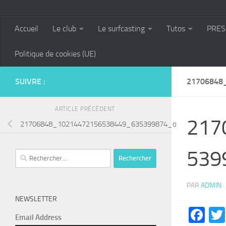
Accueil
Le club
Le surfcasting
Tutos
PRES
Politique de cookies (UE)
SUIVRE :
21706848
ARTICLE PRÉCÉDENT
217
21706848_10214472156538449_635399874_o
539
Rechercher :
PAR
ADMIN
·
NEWSLETTER
Fa
Email Address