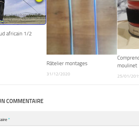
ud africain 1/2
Comprendr
Râtelier montages
moulinet
31/12/2020
25/01/201
 UN COMMENTAIRE
aire
*