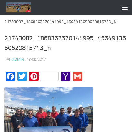
Skip to content
21743087_1868362570144995_4564913650620815743_N
21743087_1868362570144995_45649136
50620815743_n
PAR
ADMIN
·
18/09/2017
Facebook
Twitter
Pinterest
Yahoo
Gmail
Mail