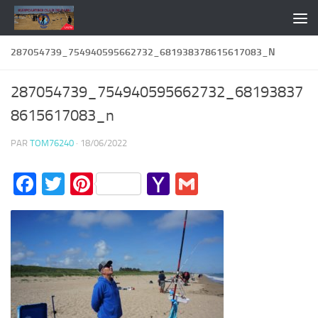
Skip to content
287054739_754940595662732_681938378615617083_N
287054739_754940595662732_68193837
8615617083_n
PAR
TOM76240
·
18/06/2022
Facebook
Twitter
Pinterest
Yahoo
Gmail
Mail