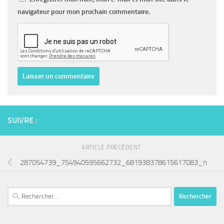
navigateur pour mon prochain commentaire.
SUIVRE :
ARTICLE PRÉCÉDENT
287054739_754940595662732_681938378615617083_n
Rechercher :