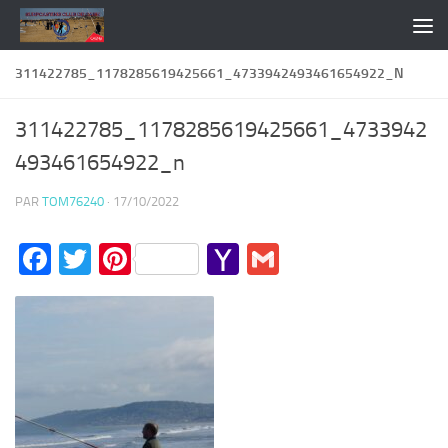
Skip to content
311422785_1178285619425661_4733942493461654922_N
311422785_1178285619425661_4733942
493461654922_n
PAR
TOM76240
·
17/10/2022
Facebook
Twitter
Pinterest
Yahoo
Gmail
Mail