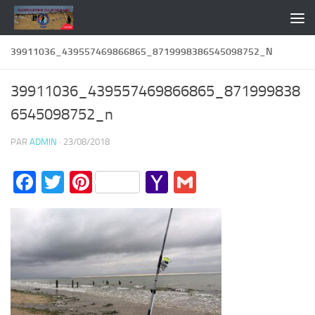
Skip to content
39911036_439557469866865_8719998386545098752_N
39911036_439557469866865_871999838
6545098752_n
PAR
ADMIN
·
23/08/2018
Facebook
Twitter
Pinterest
Yahoo
Gmail
Mail