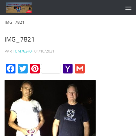
Skip to content
IMG_7821
IMG_7821
PAR
TOM76240
·
01/10/2021
Facebook
Twitter
Pinterest
Yahoo
Gmail
Mail