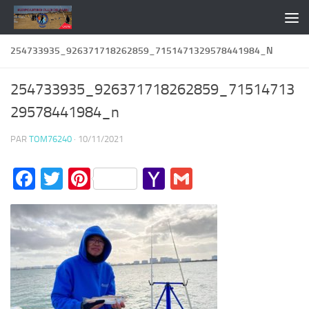
Skip to content
254733935_926371718262859_7151471329578441984_N
254733935_926371718262859_71514713
29578441984_n
PAR
TOM76240
·
10/11/2021
Facebook
Twitter
Pinterest
Yahoo
Gmail
Mail