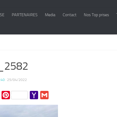
SE
PARTENAIRES
Media
Contact
Nos Top prises
_2582
240
·
25/04/2022
cebook
Twitter
Pinterest
Yahoo
Gmail
Mail