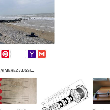
cebook
Twitter
Pinterest
Yahoo
Gmail
Mail
AIMEREZ AUSSI...