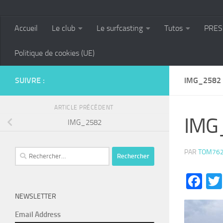
Accueil
Le club
Le surfcasting
Tutos
PRES
Politique de cookies (UE)
SUIVRE :
IMG_2582
ARTICLE PRÉCÉDENT
IMG
IMG_2582
Rechercher :
PAR
TOM76
Fa
NEWSLETTER
Email Address