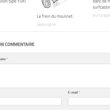
aison type YUKI
Banc de 
surfcasti
31/12/202
Le frein du moulinet.
26/01/2019
 UN COMMENTAIRE
aire
*
E-mail
*