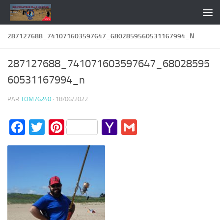
Skip to content
287127688_741071603597647_6802859560531167994_N
287127688_741071603597647_68028595
60531167994_n
PAR
TOM76240
·
18/06/2022
Facebook
Twitter
Pinterest
Yahoo
Gmail
Mail