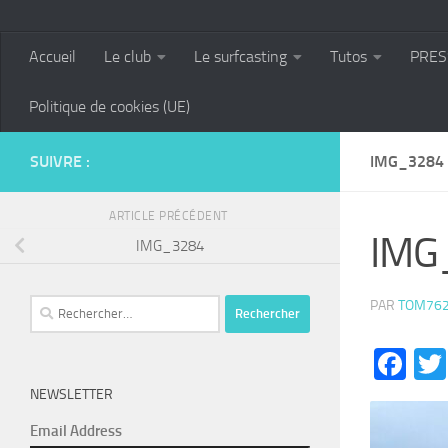
Accueil
Le club
Le surfcasting
Tutos
PRES
Politique de cookies (UE)
SUIVRE :
IMG_3284
ARTICLE PRÉCÉDENT
IMG
IMG_3284
Rechercher :
PAR
TOM76
Fa
NEWSLETTER
Email Address