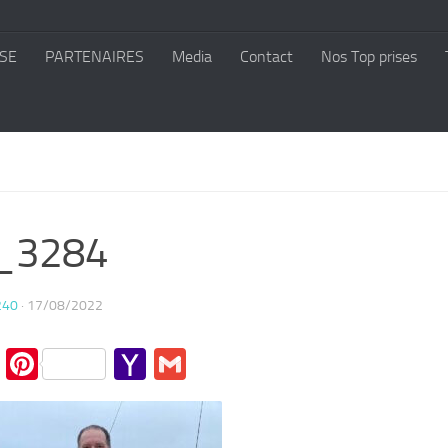
SE
PARTENAIRES
Media
Contact
Nos Top prises
_3284
240
·
17/08/2022
cebook
Twitter
Pinterest
Yahoo
Gmail
Mail