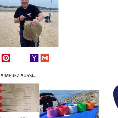
cebook
Twitter
Pinterest
Yahoo
Gmail
Mail
AIMEREZ AUSSI...