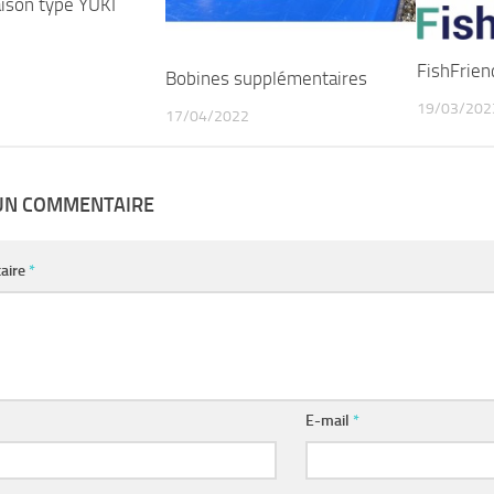
aison type YUKI
FishFrien
Bobines supplémentaires
19/03/202
17/04/2022
 UN COMMENTAIRE
aire
*
E-mail
*