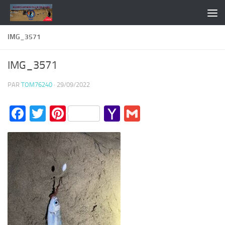
Skip to content
IMG_3571
IMG_3571
PAR
TOM76240
·
29/09/2022
Facebook
Twitter
Pinterest
Yahoo
Gmail
Mail