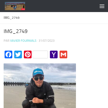
Skip to content
IMG_2749
IMG_2749
PAR
XAVIER FOURNIALS
·
31/07/2023
Facebook
Twitter
Pinterest
Yahoo
Gmail
Mail