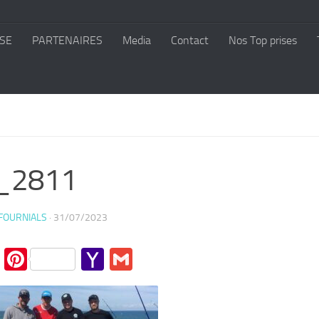
SE
PARTENAIRES
Media
Contact
Nos Top prises
_2811
 FOURNIALS
·
31/07/2023
cebook
Twitter
Pinterest
Yahoo
Gmail
Mail