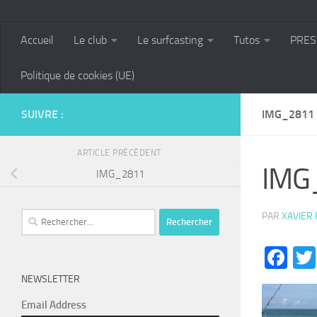
Accueil
Le club
Le surfcasting
Tutos
PRES
Politique de cookies (UE)
SUIVRE :
IMG_2811
ARTICLE PRÉCÉDENT
IMG
IMG_2811
Rechercher :
PAR
XAVIER
Fa
NEWSLETTER
Email Address