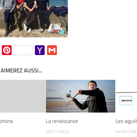
cebook
Twitter
Pinterest
Yahoo
Gmail
Mail
AIMEREZ AUSSI...
phone
La renaissance
Les aiguil
29/11/2022
04/07/202