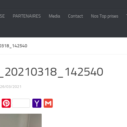
SE
PARTENAIRES
Media
Contact
Nos Top prises
0318_142540
_20210318_142540
26/03/2021
cebook
Twitter
Pinterest
Yahoo
Gmail
Mail