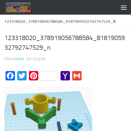
Skip to content
123318020_378919056788584_8181905932792747529_N
123318020_378919056788584_81819059
32792747529_n
PAR
ADMIN
·
31/12/2020
Facebook
Twitter
Pinterest
Yahoo
Gmail
Mail