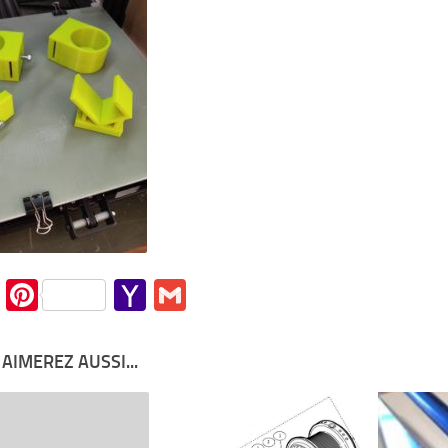
cebook
Twitter
Pinterest
Yahoo
Gmail
Mail
AIMEREZ AUSSI...