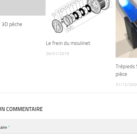
n 3D pêche
Le frein du moulinet.
26/01/2019
Trépieds
pièce
31/12/202
 UN COMMENTAIRE
aire
*