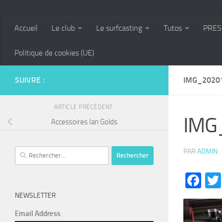
Accueil
Le club
Le surfcasting
Tutos
PRES
Politique de cookies (UE)
SUIVRE :
IMG_2020
ARTICLE PRÉCÉDENT
IMG
Accessoires Ian Golds
Rechercher :
PAR
ADMIN
·
Fa
NEWSLETTER
Email Address