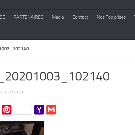
SE
PARTENAIRES
Media
Contact
Nos Top prises
1003_102140
_20201003_102140
31/12/2020
cebook
Twitter
Pinterest
Yahoo
Gmail
Mail