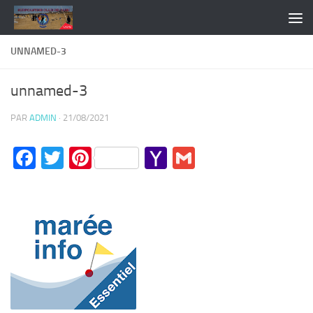
Skip to content
UNNAMED-3
unnamed-3
PAR
ADMIN
·
21/08/2021
Facebook
Twitter
Pinterest
Yahoo
Gmail
Mail