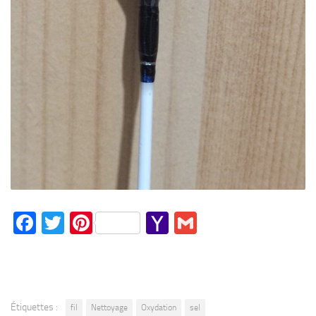
Facebook
Twitter
Pinterest
Yahoo
Gmail
Mail
Étiquettes :
fil
Nettoyage
Oxydation
sel