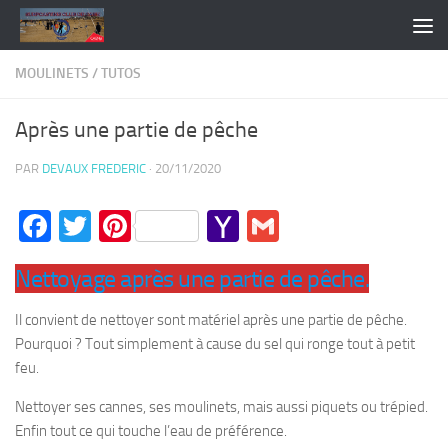
Skip to content
MOULINETS
/
TUTOS
Après une partie de pêche
PAR
DEVAUX FREDERIC
·
20/11/2020
Facebook
Twitter
Pinterest
Yahoo
Gmail
Mail
Nettoyage après une partie de pêche.
Il convient de nettoyer sont matériel après une partie de pêche.
Pourquoi ? Tout simplement à cause du sel qui ronge tout à petit
feu.
Nettoyer ses cannes, ses moulinets, mais aussi piquets ou trépied.
Enfin tout ce qui touche l’eau de préférence.