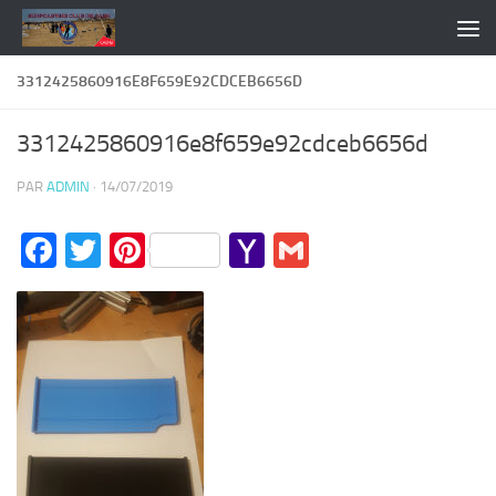
Skip to content
3312425860916E8F659E92CDCEB6656D
3312425860916e8f659e92cdceb6656d
PAR
ADMIN
·
14/07/2019
Facebook
Twitter
Pinterest
Yahoo
Gmail
Mail