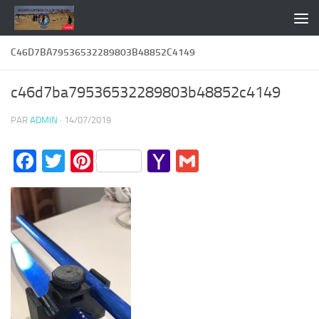
Skip to content
C46D7BA79536532289803B48852C4149
c46d7ba79536532289803b48852c4149
PAR
ADMIN
·
14/07/2019
Facebook
Twitter
Pinterest
Yahoo
Gmail
Mail