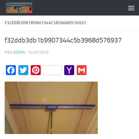
Skip to content
F32DDB3DB1B9907344C5B3968D576937
f32ddb3db1b9907344c5b3968d576937
PAR
ADMIN
·
14/07/2019
Facebook
Twitter
Pinterest
Yahoo
Gmail
Mail