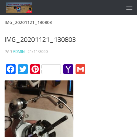
Skip to content
IMG_20201121_130803
IMG_20201121_130803
PAR
ADMIN
·
21/11/2020
Facebook
Twitter
Pinterest
Yahoo
Gmail
Mail