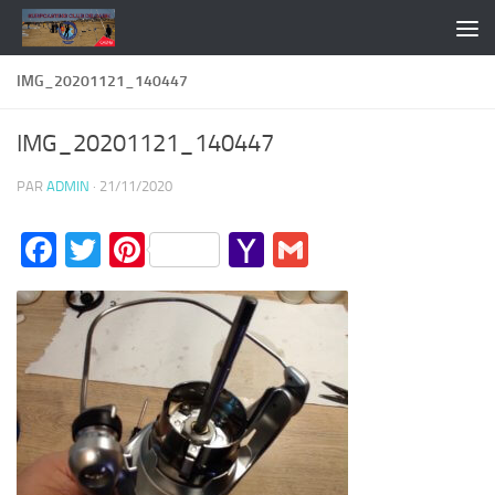
Skip to content
IMG_20201121_140447
IMG_20201121_140447
PAR
ADMIN
·
21/11/2020
Facebook
Twitter
Pinterest
Yahoo
Gmail
Mail