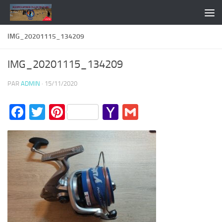
Skip to content
IMG_20201115_134209
IMG_20201115_134209
PAR
ADMIN
·
15/11/2020
Facebook
Twitter
Pinterest
Yahoo
Gmail
Mail