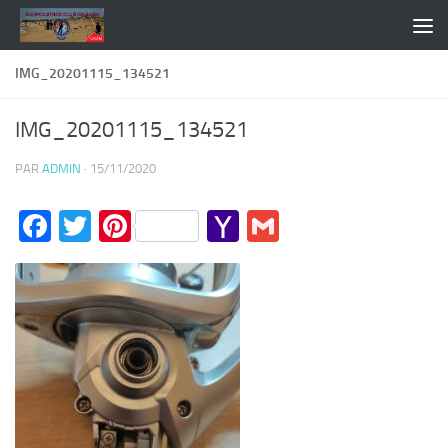
Skip to content
IMG_20201115_134521
IMG_20201115_134521
PAR
ADMIN
·
15/11/2020
Facebook
Twitter
Pinterest
Yahoo
Gmail
Mail