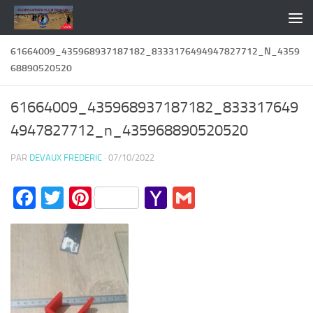
Skip to content
61664009_435968937187182_8333176494947827712_N_4359
68890520520
61664009_435968937187182_833317649
4947827712_n_435968890520520
PAR
DEVAUX FREDERIC
·
07/10/2022
Facebook
Twitter
Pinterest
Yahoo
Gmail
Mail