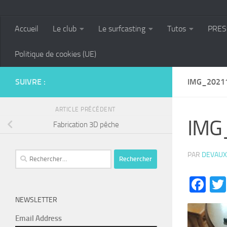
Accueil
Le club
Le surfcasting
Tutos
PRES
Politique de cookies (UE)
SUIVRE :
IMG_2021
ARTICLE PRÉCÉDENT
IMG
Fabrication 3D pêche
Rechercher :
PAR
DEVAUX
Fa
NEWSLETTER
Email Address