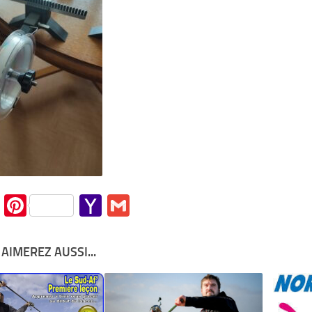
cebook
Twitter
Pinterest
Yahoo
Gmail
Mail
AIMEREZ AUSSI...