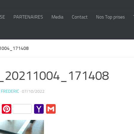
SE
PARTENAIRES
Media
Contact
Nos Top prises
1004_171408
_20211004_171408
 FREDERIC
·
07/10/2022
cebook
Twitter
Pinterest
Yahoo
Gmail
Mail