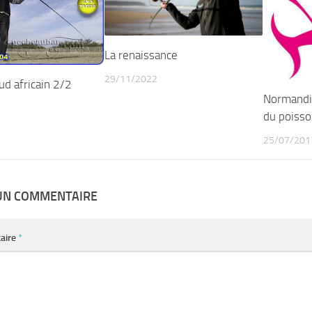
La renaissance
29/11/2022
ud africain 2/2
Normandie
du poisso
25/07/201
 UN COMMENTAIRE
aire
*