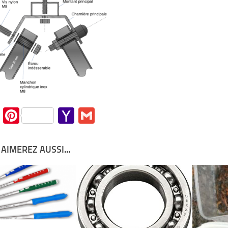
cebook
Twitter
Pinterest
Yahoo
Gmail
Mail
AIMEREZ AUSSI...