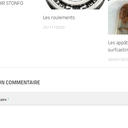
IR STONFO
Les roulements :
25/11/2020
Les appât
surfcasti
20/07/201
 UN COMMENTAIRE
aire
*