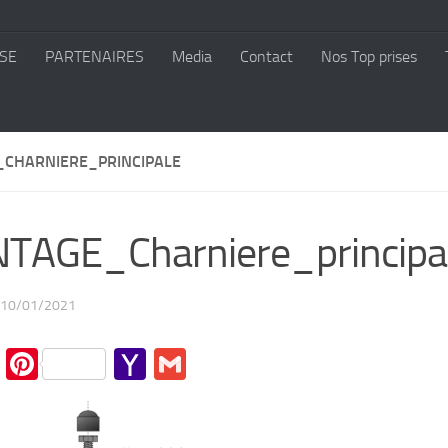
SE
PARTENAIRES
Media
Contact
Nos Top prises
CHARNIERE_PRINCIPALE
TAGE_Charniere_principa
10/01/2021
cebook
Twitter
Pinterest
Yahoo
Gmail
Mail