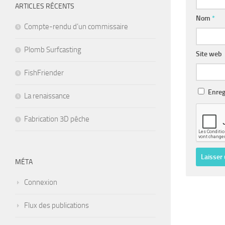
ARTICLES RÉCENTS
Nom
*
Compte-rendu d’un commissaire
Plomb Surfcasting
Site web
FishFriender
Enreg
La renaissance
Fabrication 3D pêche
MÉTA
Connexion
Flux des publications