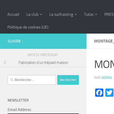
Accueil
Le club
Le surfcasting
Tutos
PRES
Politique de cookies (UE)
SUIVRE :
MONTAGE_
ARTICLE PRÉCÉDENT
MON
Fabrication d’un trépied maison
Rechercher :
PAR
ADMIN
·
Fa
NEWSLETTER
Email Address