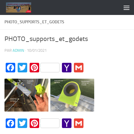
Skip to content
PHOTO_SUPPORTS_ET_GODETS
PHOTO_supports_et_godets
PAR
ADMIN
·
10/01/2021
Facebook
Twitter
Pinterest
Yahoo
Gmail
Mail
Facebook
Twitter
Pinterest
Yahoo
Gmail
Mail