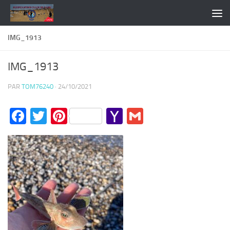
Skip to content
IMG_1913
IMG_1913
PAR
TOM76240
·
24/10/2021
Facebook
Twitter
Pinterest
Yahoo
Gmail
Mail