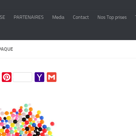
SE
PARTENAIRES
Media
Contact
Nos Top prises
PAQUE
cebook
Twitter
Pinterest
Yahoo
Gmail
Mail