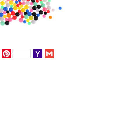
cebook
Twitter
Pinterest
Yahoo
Gmail
Mail