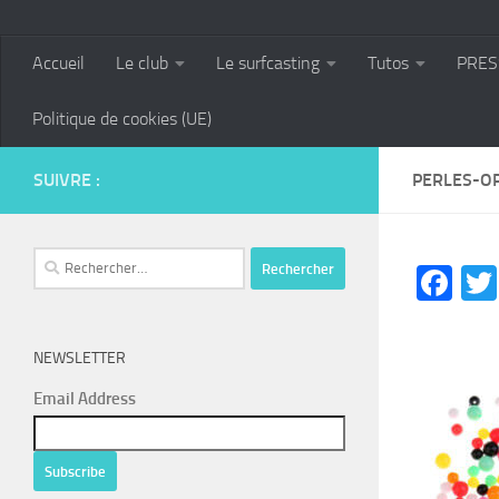
Accueil
Le club
Le surfcasting
Tutos
PRES
Politique de cookies (UE)
SUIVRE :
PERLES-O
Rechercher :
Fa
NEWSLETTER
Email Address