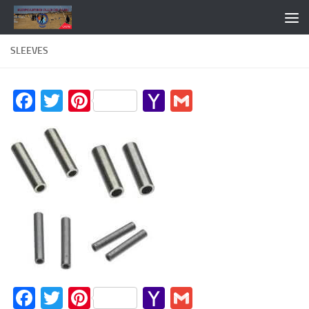
Skip to content
SLEEVES
Facebook
Twitter
Pinterest
Yahoo
Gmail
Mail
Facebook
Twitter
Pinterest
Yahoo
Gmail