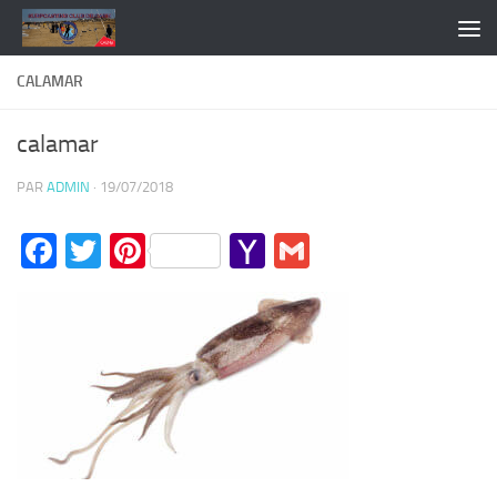
Skip to content
CALAMAR
calamar
PAR
ADMIN
·
19/07/2018
Facebook
Twitter
Pinterest
Yahoo
Gmail
Mail