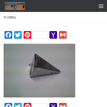
Skip to content
PLOMB6
Facebook
Twitter
Pinterest
Yahoo
Gmail
Mail
Facebook
Twitter
Pinterest
Yahoo
Gmail