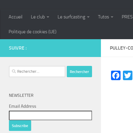
Accueil
Le club
Le surfcasting
Tutos
PRES
Politique de cookies (UE)
SUIVRE :
PULLEY-C
Rechercher :
Fa
NEWSLETTER
Email Address