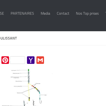
SE
PARTENAIRES
Media
Contact
Nos Top prises
OULISSANT
cebook
Twitter
Pinterest
Yahoo
Gmail
Mail