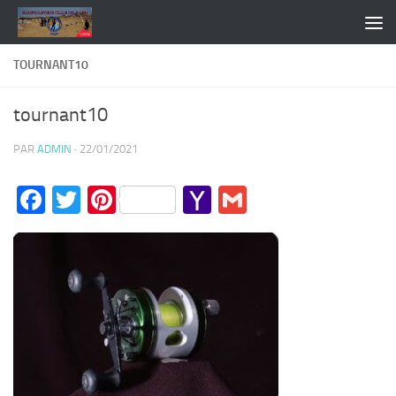
Skip to content
TOURNANT10
tournant10
PAR
ADMIN
·
22/01/2021
Facebook
Twitter
Pinterest
Yahoo
Gmail
Mail