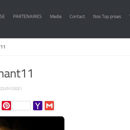
SE
PARTENAIRES
Media
Contact
Nos Top prises
11
nant11
22/01/2021
cebook
Twitter
Pinterest
Yahoo
Gmail
Mail