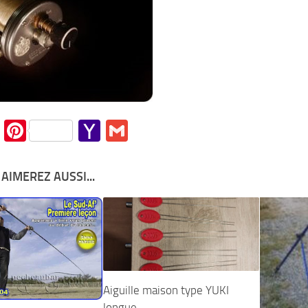
cebook
Twitter
Pinterest
Yahoo
Gmail
Mail
AIMEREZ AUSSI...
Aiguille maison type YUKI
longue