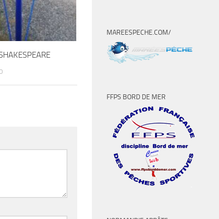
MAREESPECHE.COM/
 SHAKESPEARE
0
FFPS BORD DE MER