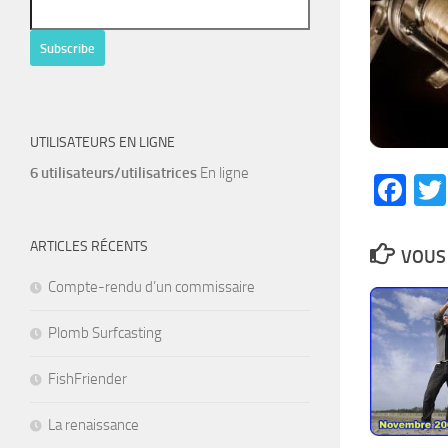
UTILISATEURS EN LIGNE
6 utilisateurs/utilisatrices
En ligne
Fa
ARTICLES RÉCENTS
VOUS 
Compte-rendu d’un commissaire
Plomb Surfcasting
FishFriender
La renaissance