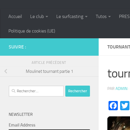
Accueil
Le club
Le surfcasting
Tutos
PRES
Politique de cookies (UE)
SUIVRE :
TOURNANT
ARTICLE PRÉCÉDENT
tour
Moulinet tournant partie 1
Rechercher :
PAR
ADMIN
·
Fa
NEWSLETTER
Email Address