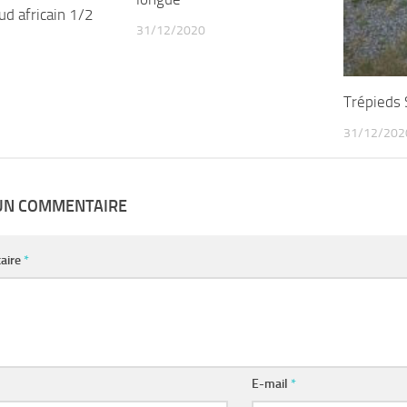
ud africain 1/2
31/12/2020
Trépieds
31/12/202
 UN COMMENTAIRE
aire
*
E-mail
*