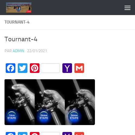
Skip to content
TOURNANT-4
Tournant-4
PAR
ADMIN
·
22/01/2021
Facebook
Twitter
Pinterest
Yahoo
Gmail
Mail