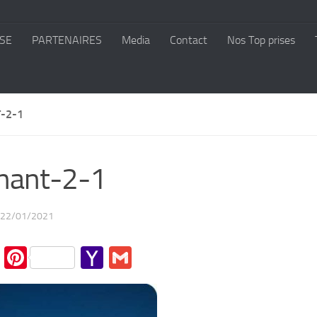
SE
PARTENAIRES
Media
Contact
Nos Top prises
-2-1
nant-2-1
22/01/2021
cebook
Twitter
Pinterest
Yahoo
Gmail
Mail