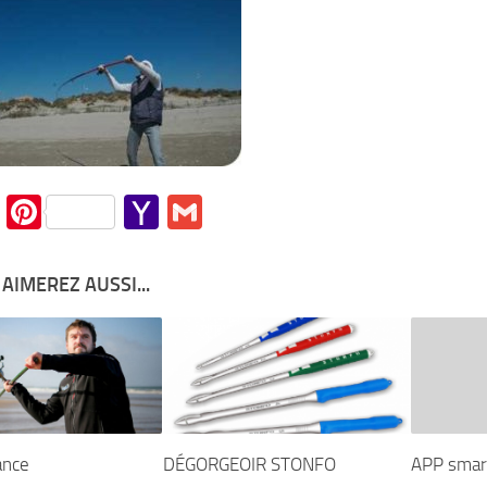
cebook
Twitter
Pinterest
Yahoo
Gmail
Mail
AIMEREZ AUSSI...
ance
DÉGORGEOIR STONFO
APP smar