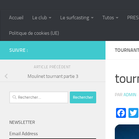
Accueil
Le club
Le surfcasting
Tutos
PRES
Politique de cookies (UE)
SUIVRE :
TOURNANT
ARTICLE PRÉCÉDENT
tour
Moulinet tournant partie 3
Rechercher :
PAR
ADMIN
·
Fa
NEWSLETTER
Email Address