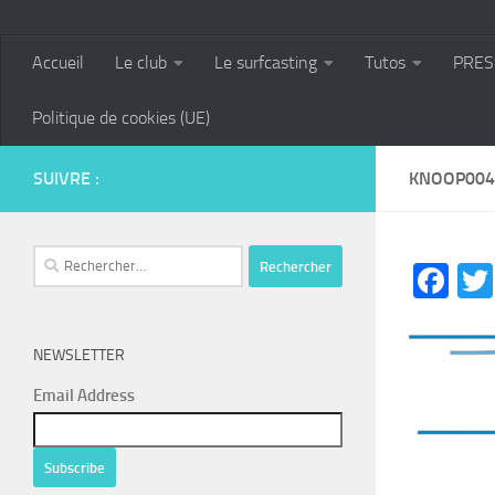
Accueil
Le club
Le surfcasting
Tutos
PRES
Politique de cookies (UE)
SUIVRE :
KNOOP004
Rechercher :
Fa
NEWSLETTER
Email Address