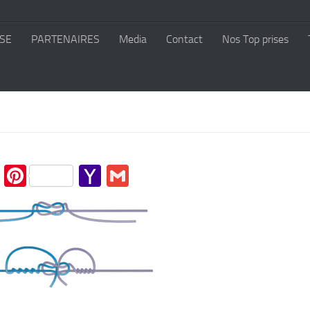
SE
PARTENAIRES
Media
Contact
Nos Top prises
cebook
Twitter
Pinterest
Yahoo
Gmail
Mail